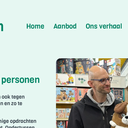
n
Home
Aanbod
Ons verhaal
8 personen
h ook tegen
n en zo te
mige opdrachten
cht. Ondertussen