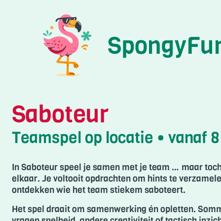
Skip
to
content
SpongyFu
Saboteur
Teamspel op locatie • vanaf 
In Saboteur speel je samen met je team … maar toc
elkaar. Je voltooit opdrachten om hints te verzamele
ontdekken wie het team stiekem saboteert.
Het spel draait om samenwerking én opletten. Som
vragen snelheid, andere creativiteit of tactisch inzi