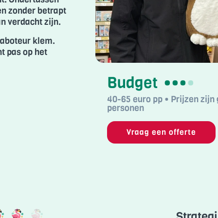
en zonder betrapt
n verdacht zijn.
saboteur klem.
nt pas op het
Budget
•••
•
40-65 euro pp • Prijzen zij
personen
Vraag een offerte
Strateg