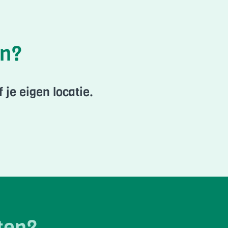
en?
je eigen locatie.
ten?