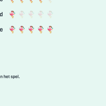
id
e
n het spel.